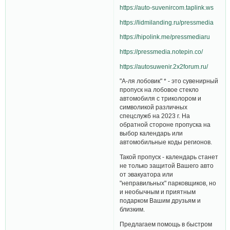
https://auto-suvenircom.taplink.ws
https://lidmilanding.ru/pressmedia
https://hipolink.me/pressmediaru
https://pressmedia.notepin.co/
https://autosuwenir.2x2forum.ru/
"А-ля лобовик" * - это сувенирный
пропуск на лобовое стекло
автомобиля с триколором и
символикой различных
спецслужб на 2023 г. На
обратной стороне пропуска на
выбор календарь или
автомобильные коды регионов.
Такой пропуск - календарь станет
не только защитой Вашего авто
от эвакуатора или
"неправильных" парковщиков, но
и необычным и приятным
подарком Вашим друзьям и
близким.
Предлагаем помощь в быстром