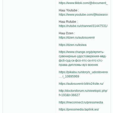
https://www.tiktok.com/@document_proj
Наш Youtube :
https://www.youtube.com/@ksiwaros
Наш Rutube :
https://rutube.ru/channel/31447531/
Наш Dzen :
https://dzen.ru/autosuvenir
https://dzen.ru/ksiwa
https://www.change.org/p/купить-
сувенирные-удостоверения-мвд-
фсб-суд-ск-фсо-птс-ск-птс-стс-
права-дипломы-вуз-военик
https://pikabu.ru/story/s_udostoverenie
… i_10895969
https://autosuvenir.bitrix24site.ru/
http://doctorsforum.ru/viewtopic.php?
f=193&t=36627
https://meconnect.ru/pressmedia
https://pressmedia.taplink.ws/