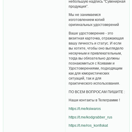
небольшую надпись “Сувенирная
продукция”.
Мы не занимаемся
изготовлением копий
оригинальных удостоверений
Ваше удостоверение - это
визитная карточка, отражающая
вашу личность и статус. И если
вы хотите, чтобы оно выглядело
нескучным и привлекательным,
тогда вы обязательно должны
познакомиться с Ксивами и
Удостоверениями, подходящим
как для юмористических
ситуаций, так и для
практического использования.
ПО ВСЕМ ВОПРОСАМ ПИШИТЕ :
Наши контакты в Телеграмме !
https://t.me/ksiwaros
https://t.me/kodgrabber_rus
https://t.me/ros_konfiskat