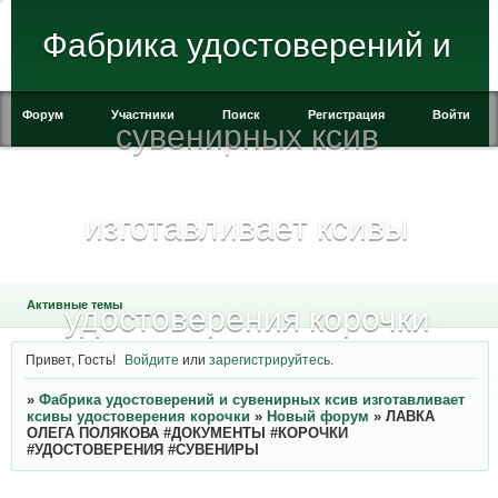
Фабрика удостоверений и
Форум
Участники
Поиск
Регистрация
Войти
сувенирных ксив
изготавливает ксивы
Активные темы
удостоверения корочки
Привет, Гость!
Войдите
или
зарегистрируйтесь
.
»
Фабрика удостоверений и сувенирных ксив изготавливает
ксивы удостоверения корочки
»
Новый форум
»
ЛАВКА
ОЛЕГА ПОЛЯКОВА #ДОКУМЕНТЫ #КОРОЧКИ
#УДОСТОВЕРЕНИЯ #СУВЕНИРЫ