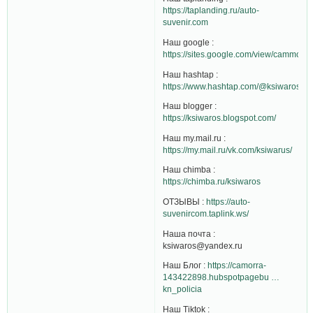
https://taplanding.ru/auto-
suvenir.com
Наш google :
https://sites.google.com/view/cammorra
Наш hashtap :
https://www.hashtap.com/@ksiwaros
Наш blogger :
https://ksiwaros.blogspot.com/
Наш my.mail.ru :
https://my.mail.ru/vk.com/ksiwarus/
Наш chimba :
https://chimba.ru/ksiwaros
ОТЗЫВЫ :
https://auto-
suvenircom.taplink.ws/
Наша почта :
ksiwaros@yandex.ru
Наш Блог :
https://camorra-
143422898.hubspotpagebu …
kn_policia
Наш Tiktok :