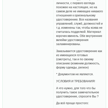
личности, с первого взгляда
похожее на настоящее, но на
самом деле не имеющее никакого
отношения к оригинальному
удостоверению. Все названия
управлений, служб, должностей и
т.д. изменены так, чтобы ксива не
считалась подделкой. Материал
корочек квинель. Обе внутренние
вклейки удостоверения
заламинированы.
Заказывается удостоверение как
из имеющихся готовых
(смотреть), так и по своему
описанию (изменим должность,
форму одежды, регион)
* Документом не являются.
УСЛОВИЯ И ТРЕБОВАНИЯ!
А что нужно, для того что бы
получить такое замечательное
удостоверение, спросите Вы ?
Да всё проще простого: