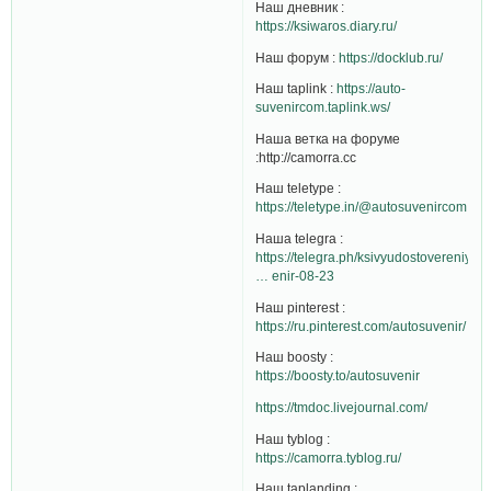
Наш дневник :
https://ksiwaros.diary.ru/
Наш форум :
https://docklub.ru/
Наш taplink :
https://auto-
suvenircom.taplink.ws/
Наша ветка на форуме
:http://camorra.cc
Наш teletype :
https://teletype.in/@autosuvenircom
Наша telegra :
https://telegra.ph/ksivyudostovereniya-
… enir-08-23
Наш pinterest :
https://ru.pinterest.com/autosuvenir/
Наш boosty :
https://boosty.to/autosuvenir
https://tmdoc.livejournal.com/
Наш tyblog :
https://camorra.tyblog.ru/
Наш taplanding :