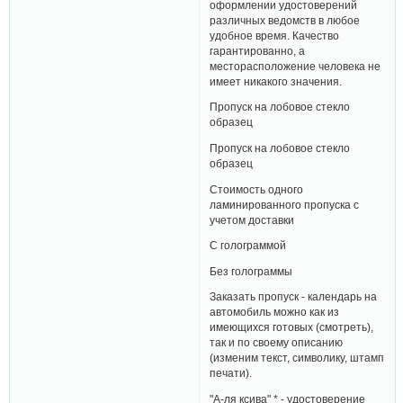
оформлении удостоверений
различных ведомств в любое
удобное время. Качество
гарантированно, а
месторасположение человека не
имеет никакого значения.
Пропуск на лобовое стекло
образец
Пропуск на лобовое стекло
образец
Стоимость одного
ламинированного пропуска с
учетом доставки
С голограммой
Без голограммы
Заказать пропуск - календарь на
автомобиль можно как из
имеющихся готовых (смотреть),
так и по своему описанию
(изменим текст, символику, штамп
печати).
"А-ля ксива" * - удостоверение