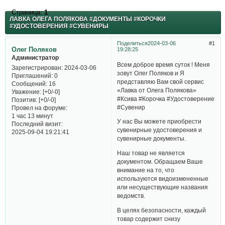
Страница:
1
ЛАВКА ОЛЕГА ПОЛЯКОВА #ДОКУМЕНТЫ #КОРОЧКИ
#УДОСТОВЕРЕНИЯ #СУВЕНИРЫ
Поделиться
2024-03-06
1
Олег Поляков
19:28:25
Администратор
Всем доброе время суток ! Меня
Зарегистрирован
: 2024-03-06
зовут Олег Поляков и Я
Приглашений:
0
представляю Вам свой сервис
Сообщений:
16
«Лавка от Олега Полякова»
Уважение:
[+0/-0]
#Ксива #Корочка #Удостоверение
Позитив:
[+0/-0]
#Сувенир
Провел на форуме:
1 час 13 минут
У нас Вы можете приобрести
Последний визит:
сувенирные удостоверения и
2025-09-04 19:21:41
сувенирные документы.
Наш товар не является
документом. Обращаем Ваше
внимание на то, что
используются видоизмененные
или несуществующие названия
ведомств.
В целях безопасности, каждый
товар содержит снизу